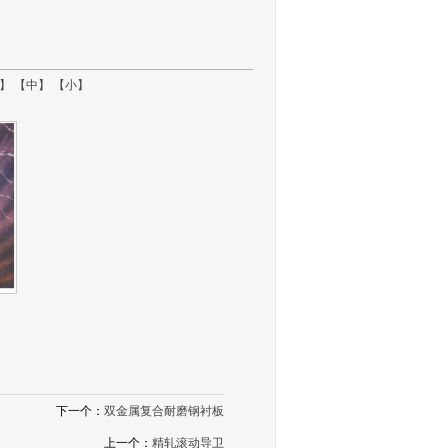
】
【中】
【小】
下一个：
双金属复合耐磨钢衬板
上一个：
精轧滚动导卫