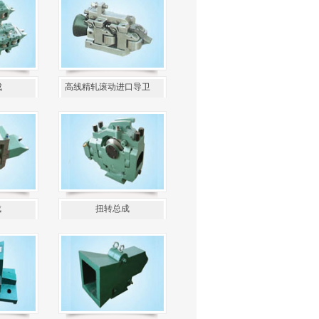
成
高线精轧滚动进口导卫
成
扭转总成