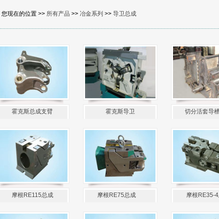
您现在的位置 >>
所有产品
>>
冶金系列
>>
导卫总成
霍克斯总成支臂
霍克斯导卫
切分活套导
摩根RE115总成
摩根RE75总成
摩根RE35-